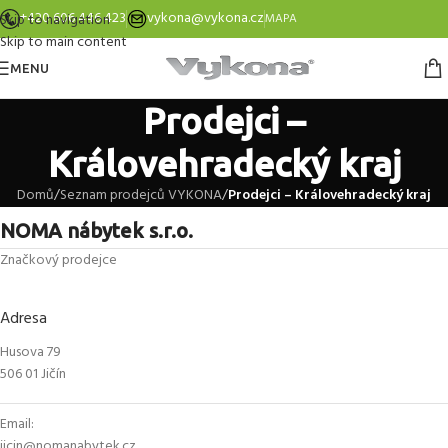
+420 606 446 423
vykona@vykona.cz
Skip to navigation
MAPA
Skip to main content
MENU
Prodejci –
Královehradecký kraj
Domů
/
Seznam prodejců VYKONA
/
Prodejci – Královehradecký kraj
NOMA nábytek s.r.o.
Značkový prodejce
Adresa
Husova 79
506 01 Jičín
Email:
jicin@nomanabytek.cz