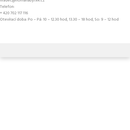
hradec@nomanabytek.cz
Telefon:
+ 420 702 117 116
Otevírací doba: Po – Pá: 10 – 12.30 hod, 13.30 – 18 hod, So: 9 – 12 hod