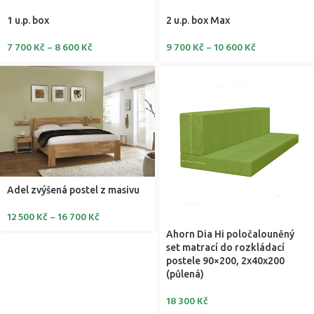
1 u.p. box
2 u.p. box Max
7 700
Kč
–
8 600
Kč
9 700
Kč
–
10 600
Kč
Adel zvýšená postel z masivu
12 500
Kč
–
16 700
Kč
Ahorn Dia Hi poločalouněný
set matrací do rozkládací
postele 90×200, 2x40x200
(půlená)
18 300
Kč