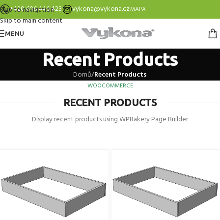
+420 606 446 423
vykona@vykona.cz
Skip to navigation
MAPA
Skip to main content
MENU
Recent Products
Domů
/
Recent Products
WOOCOMMERCE
RECENT PRODUCTS
Display recent products using WPBakery Page Builder