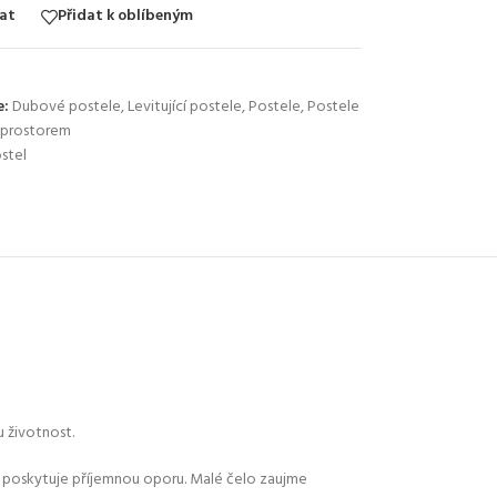
at
Přidat k oblíbeným
e:
Dubové postele
,
Levitující postele
,
Postele
,
Postele
 prostorem
stel
u životnost.
é poskytuje příjemnou oporu. Malé čelo zaujme