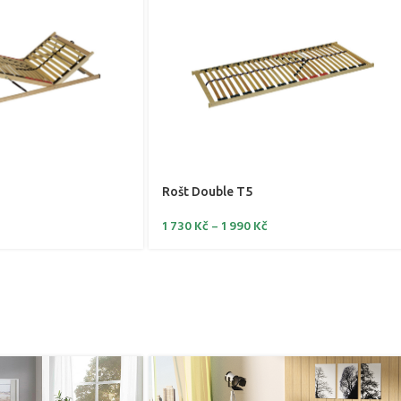
Rošt Double T5
1 730
Kč
–
1 990
Kč