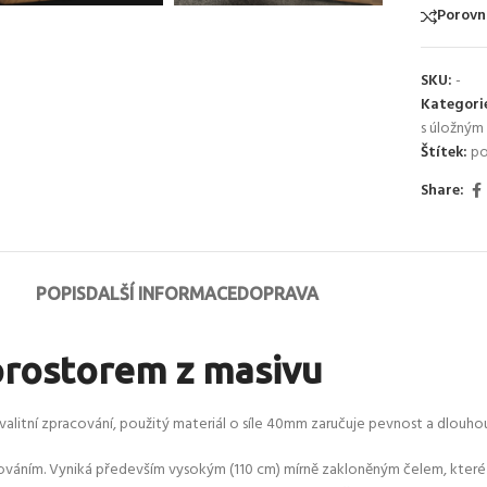
Porovn
SKU:
-
Kategori
s úložným
Štítek:
po
Share:
POPIS
DALŠÍ INFORMACE
DOPRAVA
 prostorem z masivu
valitní zpracování, použitý materiál o síle 40mm zaručuje pevnost a dlouho
cováním. Vyniká především vysokým (110 cm) mírně zakloněným čelem, kter