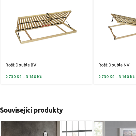
Rošt Double BV
Rošt Double NV
2 730
Kč
–
3 140
Kč
2 730
Kč
–
3 140
Kč
Související produkty