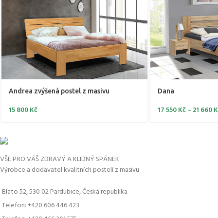
Andrea zvýšená postel z masivu
Dana
15 800
Kč
17 550
Kč
–
21 660
K
VŠE PRO VÁŠ ZDRAVÝ A KLIDNÝ SPÁNEK
Výrobce a dodavatel kvalitních postelí z masivu
Blato 52, 530 02 Pardubice, Česká republika
Telefon: +420 606 446 423