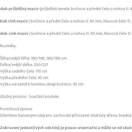
dub průběžný masiv
(průběžná lamela: bočnice a přední čelo u nohou tl. 
buk cink masiv
( bočnice a přední čelo u nohou tl. 40 mm, hlavové čelo tl.
dub cink masiv
( bočnice a přední čelo u nohou tl. 40 mm, hlavové čelo tl.
Rozměry:
Šířka/vnější šířka: 160/168, 180/188 cm
Délka/vnější délka: 200/221
Výška zadního čela: 110 cm
Výška předního čela: 45 cm
Výška od země k hornímu okraji bočnice: 45 cm
Úložný prostor: Součástí postele.
Povrchová úprava:
Ošetřeno barvenými oleji pro zachování přirozené struktury dřeva. Snadn
Zobrazení jednotlivých odstínů je pouze orientační a může se od skute