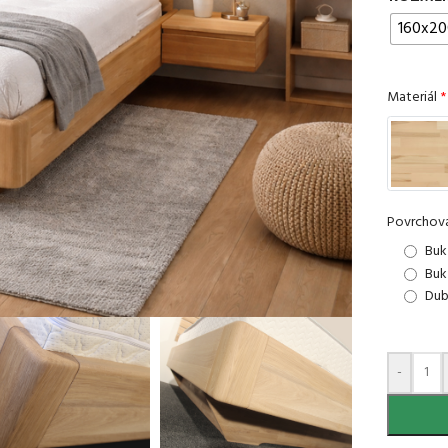
160x20
Materiál
*
Povrchová
Buk
Buk
Dub
-