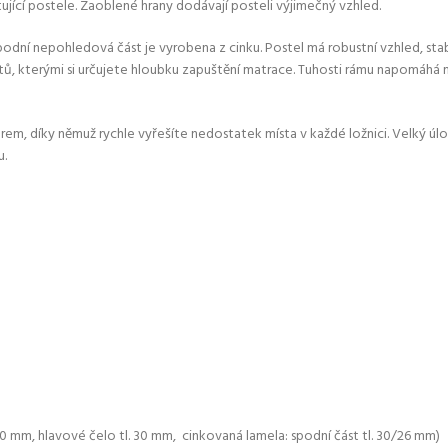
ující postele. Zaoblené hrany dodávají posteli výjimečný vzhled.
odní nepohledová část je vyrobena z cinku. Postel má robustní vzhled, stab
oštů, kterými si určujete hloubku zapuštění matrace. Tuhosti rámu napomáhá
em, díky němuž rychle vyřešíte nedostatek místa v každé ložnici. Velký ú
u.
40 mm, hlavové čelo tl. 30 mm, cinkovaná lamela: spodní část tl. 30/26 mm)