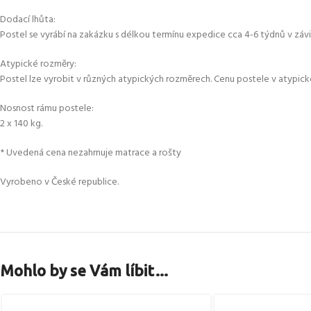
Dodací lhůta:
Postel se vyrábí na zakázku s délkou termínu expedice cca 4-6 týdnů v závis
Atypické rozměry:
Postel lze vyrobit v různých atypických rozměrech. Cenu postele v atypick
Nosnost rámu postele:
2 x 140 kg.
* Uvedená cena nezahrnuje matrace a rošty
Vyrobeno v České republice.
Mohlo by se Vám líbit…