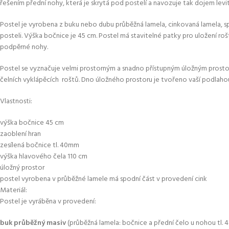
řešením přední nohy, která je skrytá pod postelí a navozuje tak dojem levit
Postel je vyrobena z buku nebo dubu průběžná lamela, cinkovaná lamela, sp
posteli. Výška bočnice je 45 cm. Postel má stavitelné patky pro uložení r
podpěrné nohy.
Postel se vyznačuje velmi prostorným a snadno přístupným úložným prostor
čelních vyklápěcích roštů. Dno úložného prostoru je tvořeno vaší podlaho
Vlastnosti:
výška bočnice 45 cm
zaoblení hran
zesílená bočnice tl. 40mm
výška hlavového čela 110 cm
úložný prostor
postel vyrobena v průběžné lamele má spodní část v provedení cink
Materiál:
Postel je vyráběna v provedení:
buk průběžný masiv
(průběžná lamela: bočnice a přední čelo u nohou tl. 