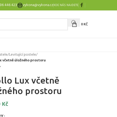
06 446 423
vykona@vykona.cz
KDE NÁS NAJDETE
0
KČ
stele
/
Levitující postele
/
x včetně úložného prostoru
llo Lux včetně
žného prostoru
0
Kč
RY