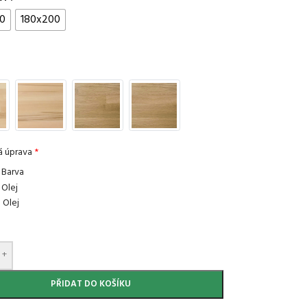
0
180x200
 úprava
*
 Barva
 Olej
 Olej
+
PŘIDAT DO KOŠÍKU