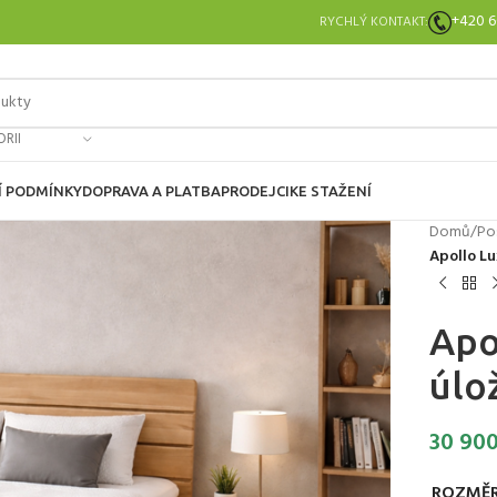
+420 6
RYCHLÝ KONTAKT:
RII
 PODMÍNKY
DOPRAVA A PLATBA
PRODEJCI
KE STAŽENÍ
Domů
/
Po
Apollo Lu
Apo
úlo
30 90
ROZMĚ