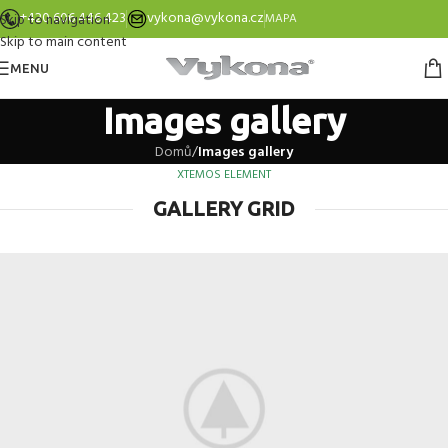
+420 606 446 423
vykona@vykona.cz
Skip to navigation
MAPA
Skip to main content
MENU
Images gallery
Domů
/
Images gallery
XTEMOS ELEMENT
GALLERY GRID